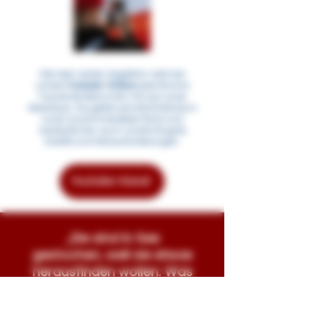
Seit dem ersten
Segeltörn nehmen
u
nsere
Youtube-
Videos
jede Woche
Tausende Menschen mit auf unser
Abenteuer. Sie geben private Einblicke in
unser
Zusammenleben
Bord und
verdeutlichen
auch unsere Ängste,
Zweifel und Herausforderungen.
Youtube-Kanal
„Sie sind in See
gestochen, weil sie etwas
herausfinden wollen: Was
können wir lernen, über
uns, über die Welt?"