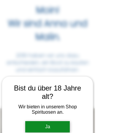
Moin!
Wir sind Anna und
Malin.
2019 haben wir uns dazu
entschieden, ein Boot zu kaufen
und einfach loszufahren.
Ohne Segelerfahrung, ohne
Bist du über 18 Jahre
Plan.
alt?
Wir bieten in unserem Shop
Spirituosen an.
Ja