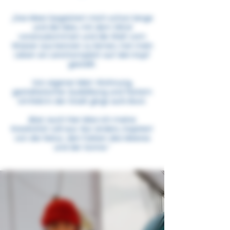
„Das Meer begeistert mich schon lange
und die Idee, mit dem Wind
voranzukommen und die Welt vom
Wasser aus kennen zu lernen, hat mein
Leben an Land komplett auf den Kopf
gestellt.
Von eigener Miet-Wohnung,
gestalterischer Ausbildung und festem
Umfeld in der Stadt gings aufs Boot.
Aber auch hier lebe ich meine
Kreativität voll aus. Nur anders, inspiriert
von der Natur, den Farben des Meeres
und der Sonne.“