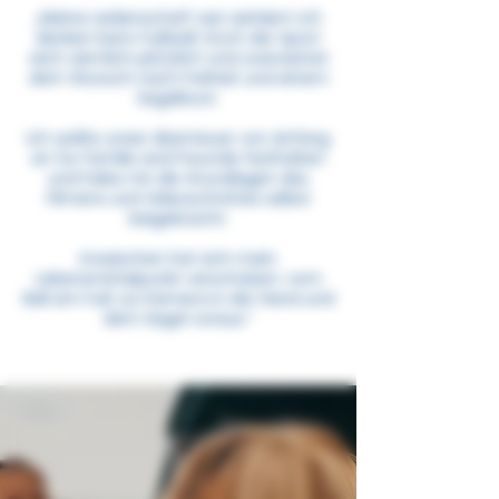
„Meine Leidenschaft war seitdem ich
denken kann Fußball.
Doch der Sport
wich ziemlich plötzlich und unerwartet
dem Wunsch nach Freiheit und einem
Segelboot.
Ich wollte unser Abenteuer von Anfang
an für Familie and Freunde festhalten
und habe mir die Grundlagen des
Filmens und Videoschnittes selbst
beigebracht.
Inzwischen hat sich mein
Lebensmittelpunkt verschoben: vom
Ball am Fuß zur
Kamera in der Hand und
dem Segel voraus.“