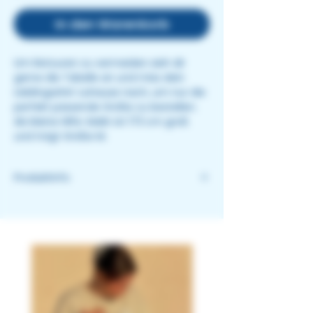
In den Warenkorb
Um Retouren zu vermeiden sieh dir
gerne die Tabelle an und miss dein
Lieblingsshirt zuhause nach, um nur die
perfekt passende Größe zu bestellen.
Als kleine Hilfe: Malin ist 173 cm groß
und trägt Größe M.
Produktinfo
unisex
hochwertig bestickt in unserer
Heimatregion
100% Bio-Baumwolle
OEKO-TEX®-zertifiziert, PETA
approved vegan, fair wear