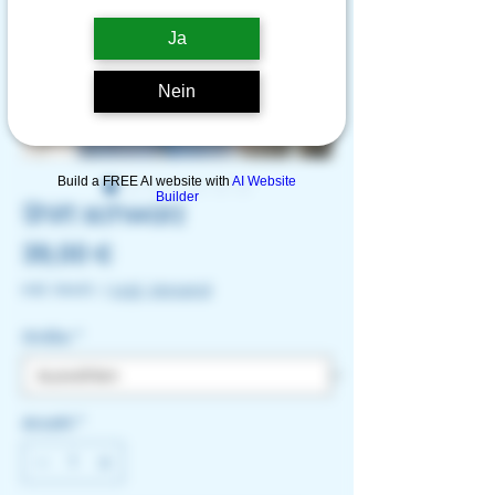
Ja
Nein
Build a FREE AI website with
AI Website
Builder
Shirt schwarz
Preis
39,00 €
inkl. MwSt.
|
zzgl. Versand
Größe
*
Anzahl
*